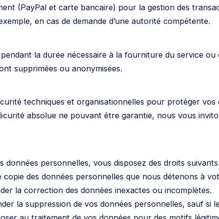
ment (PayPal et carte bancaire) pour la gestion des transac
r exemple, en cas de demande d’une autorité compétente.
pendant la durée nécessaire à la fourniture du service o
eront supprimées ou anonymisées.
rité techniques et organisationnelles pour protéger vos 
écurité absolue ne pouvant être garantie, nous vous inviton
s données personnelles, vous disposez des droits suivants 
 copie des données personnelles que nous détenons à votr
nder la correction des données inexactes ou incomplètes.
er la suppression de vos données personnelles, sauf si leu
oser au traitement de vos données pour des motifs légitim